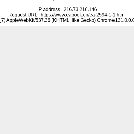
IP address : 216.73.216.146
Request URL : https://www.eabook.cn/ea-2594-1-1.html
5_7) AppleWebKit/537.36 (KHTML, like Gecko) Chrome/131.0.0.