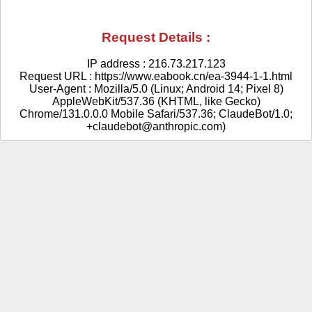
Request Details :
IP address : 216.73.217.123
Request URL : https://www.eabook.cn/ea-3944-1-1.html
User-Agent : Mozilla/5.0 (Linux; Android 14; Pixel 8)
AppleWebKit/537.36 (KHTML, like Gecko)
Chrome/131.0.0.0 Mobile Safari/537.36; ClaudeBot/1.0;
+claudebot@anthropic.com)