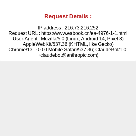
Request Details :
IP address : 216.73.216.252
Request URL : https://www.eabook.cn/ea-4976-1-1.html
User-Agent : Mozilla/5.0 (Linux; Android 14; Pixel 8)
AppleWebKit/537.36 (KHTML, like Gecko)
Chrome/131.0.0.0 Mobile Safari/537.36; ClaudeBot/1.0;
+claudebot@anthropic.com)