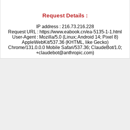
Request Details :
IP address : 216.73.216.228
Request URL : https://www.eabook.cn/ea-5135-1-1.html
User-Agent : Mozilla/5.0 (Linux; Android 14; Pixel 8)
AppleWebKit/537.36 (KHTML, like Gecko)
Chrome/131.0.0.0 Mobile Safari/537.36; ClaudeBot/1.0;
+claudebot@anthropic.com)