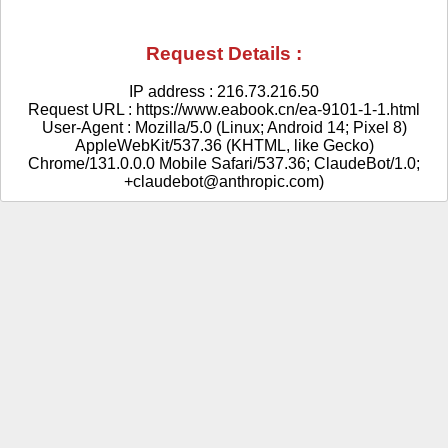
Request Details :
IP address : 216.73.216.50
Request URL : https://www.eabook.cn/ea-9101-1-1.html
User-Agent : Mozilla/5.0 (Linux; Android 14; Pixel 8)
AppleWebKit/537.36 (KHTML, like Gecko)
Chrome/131.0.0.0 Mobile Safari/537.36; ClaudeBot/1.0;
+claudebot@anthropic.com)