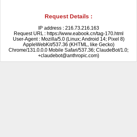
Request Details :
IP address : 216.73.216.163
Request URL : https://www.eabook.cn/tag-170.html
User-Agent : Mozilla/5.0 (Linux; Android 14; Pixel 8)
AppleWebKit/537.36 (KHTML, like Gecko)
Chrome/131.0.0.0 Mobile Safari/537.36; ClaudeBot/1.0;
+claudebot@anthropic.com)