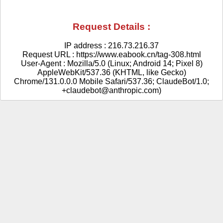
Request Details :
IP address : 216.73.216.37
Request URL : https://www.eabook.cn/tag-308.html
User-Agent : Mozilla/5.0 (Linux; Android 14; Pixel 8)
AppleWebKit/537.36 (KHTML, like Gecko)
Chrome/131.0.0.0 Mobile Safari/537.36; ClaudeBot/1.0;
+claudebot@anthropic.com)