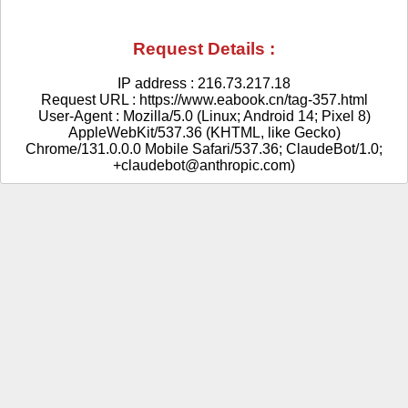
Request Details :
IP address : 216.73.217.18
Request URL : https://www.eabook.cn/tag-357.html
User-Agent : Mozilla/5.0 (Linux; Android 14; Pixel 8)
AppleWebKit/537.36 (KHTML, like Gecko)
Chrome/131.0.0.0 Mobile Safari/537.36; ClaudeBot/1.0;
+claudebot@anthropic.com)