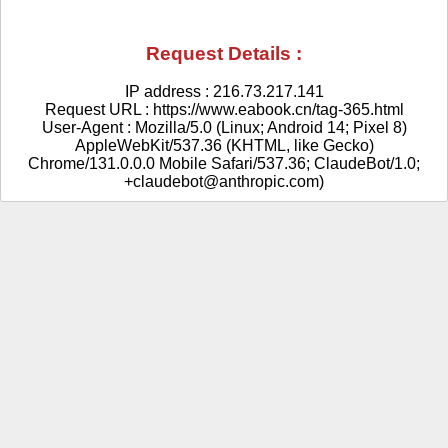
Request Details :
IP address : 216.73.217.141
Request URL : https://www.eabook.cn/tag-365.html
User-Agent : Mozilla/5.0 (Linux; Android 14; Pixel 8)
AppleWebKit/537.36 (KHTML, like Gecko)
Chrome/131.0.0.0 Mobile Safari/537.36; ClaudeBot/1.0;
+claudebot@anthropic.com)