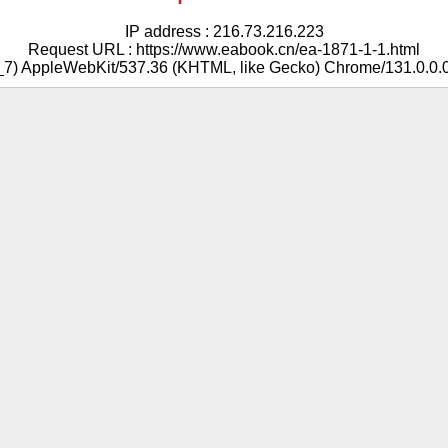
IP address : 216.73.216.223
Request URL : https://www.eabook.cn/ea-1871-1-1.html
5_7) AppleWebKit/537.36 (KHTML, like Gecko) Chrome/131.0.0.