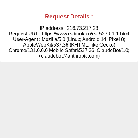
Request Details :
IP address : 216.73.217.23
Request URL : https://www.eabook.cn/ea-5279-1-1.html
User-Agent : Mozilla/5.0 (Linux; Android 14; Pixel 8)
AppleWebKit/537.36 (KHTML, like Gecko)
Chrome/131.0.0.0 Mobile Safari/537.36; ClaudeBot/1.0;
+claudebot@anthropic.com)