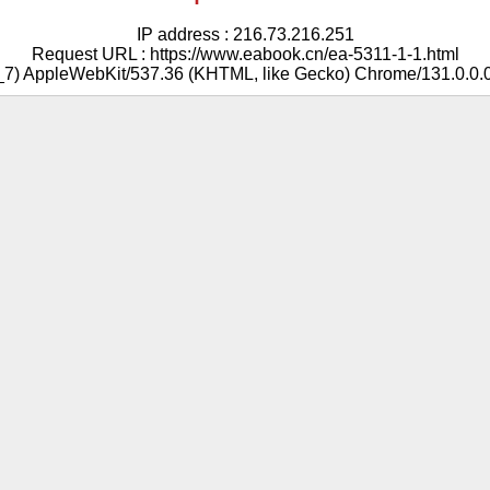
IP address : 216.73.216.251
Request URL : https://www.eabook.cn/ea-5311-1-1.html
5_7) AppleWebKit/537.36 (KHTML, like Gecko) Chrome/131.0.0.