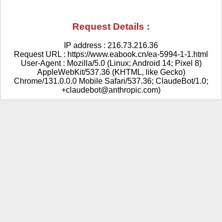
Request Details :
IP address : 216.73.216.36
Request URL : https://www.eabook.cn/ea-5994-1-1.html
User-Agent : Mozilla/5.0 (Linux; Android 14; Pixel 8)
AppleWebKit/537.36 (KHTML, like Gecko)
Chrome/131.0.0.0 Mobile Safari/537.36; ClaudeBot/1.0;
+claudebot@anthropic.com)