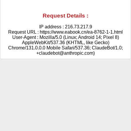
Request Details :
IP address : 216.73.217.9
Request URL : https://www.eabook.cn/ea-8762-1-1.html
User-Agent : Mozilla/5.0 (Linux; Android 14; Pixel 8)
AppleWebKit/537.36 (KHTML, like Gecko)
Chrome/131.0.0.0 Mobile Safari/537.36; ClaudeBot/1.0;
+claudebot@anthropic.com)