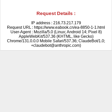
Request Details :
IP address : 216.73.217.179
Request URL : https://www.eabook.cn/ea-8850-1-1.html
User-Agent : Mozilla/5.0 (Linux; Android 14; Pixel 8)
AppleWebKit/537.36 (KHTML, like Gecko)
Chrome/131.0.0.0 Mobile Safari/537.36; ClaudeBot/1.0;
+claudebot@anthropic.com)