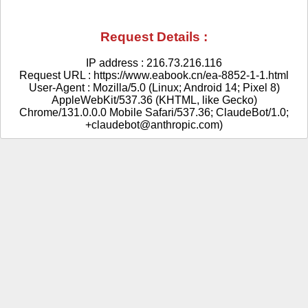
Request Details :
IP address : 216.73.216.116
Request URL : https://www.eabook.cn/ea-8852-1-1.html
User-Agent : Mozilla/5.0 (Linux; Android 14; Pixel 8)
AppleWebKit/537.36 (KHTML, like Gecko)
Chrome/131.0.0.0 Mobile Safari/537.36; ClaudeBot/1.0;
+claudebot@anthropic.com)