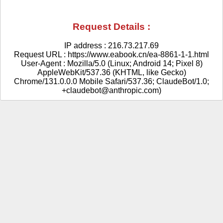
Request Details :
IP address : 216.73.217.69
Request URL : https://www.eabook.cn/ea-8861-1-1.html
User-Agent : Mozilla/5.0 (Linux; Android 14; Pixel 8)
AppleWebKit/537.36 (KHTML, like Gecko)
Chrome/131.0.0.0 Mobile Safari/537.36; ClaudeBot/1.0;
+claudebot@anthropic.com)