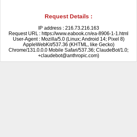
Request Details :
IP address : 216.73.216.163
Request URL : https://www.eabook.cn/ea-8906-1-1.html
User-Agent : Mozilla/5.0 (Linux; Android 14; Pixel 8)
AppleWebKit/537.36 (KHTML, like Gecko)
Chrome/131.0.0.0 Mobile Safari/537.36; ClaudeBot/1.0;
+claudebot@anthropic.com)