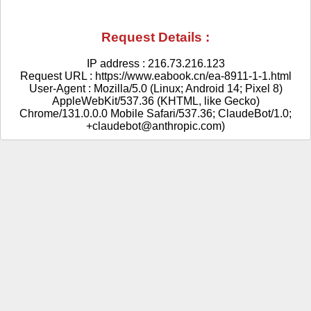
Request Details :
IP address : 216.73.216.123
Request URL : https://www.eabook.cn/ea-8911-1-1.html
User-Agent : Mozilla/5.0 (Linux; Android 14; Pixel 8)
AppleWebKit/537.36 (KHTML, like Gecko)
Chrome/131.0.0.0 Mobile Safari/537.36; ClaudeBot/1.0;
+claudebot@anthropic.com)