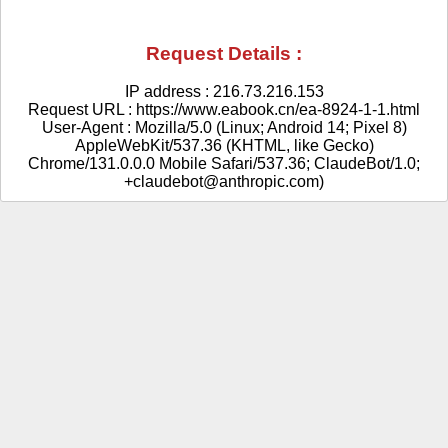
Request Details :
IP address : 216.73.216.153
Request URL : https://www.eabook.cn/ea-8924-1-1.html
User-Agent : Mozilla/5.0 (Linux; Android 14; Pixel 8)
AppleWebKit/537.36 (KHTML, like Gecko)
Chrome/131.0.0.0 Mobile Safari/537.36; ClaudeBot/1.0;
+claudebot@anthropic.com)