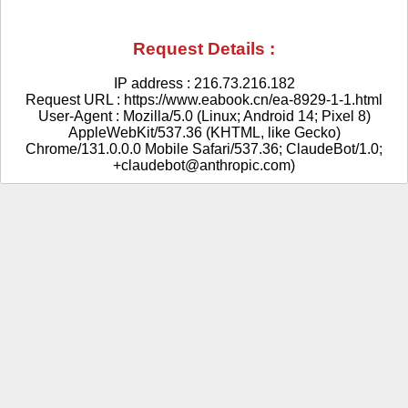
Request Details :
IP address : 216.73.216.182
Request URL : https://www.eabook.cn/ea-8929-1-1.html
User-Agent : Mozilla/5.0 (Linux; Android 14; Pixel 8)
AppleWebKit/537.36 (KHTML, like Gecko)
Chrome/131.0.0.0 Mobile Safari/537.36; ClaudeBot/1.0;
+claudebot@anthropic.com)