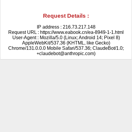
Request Details :
IP address : 216.73.217.148
Request URL : https://www.eabook.cn/ea-8949-1-1.html
User-Agent : Mozilla/5.0 (Linux; Android 14; Pixel 8)
AppleWebKit/537.36 (KHTML, like Gecko)
Chrome/131.0.0.0 Mobile Safari/537.36; ClaudeBot/1.0;
+claudebot@anthropic.com)