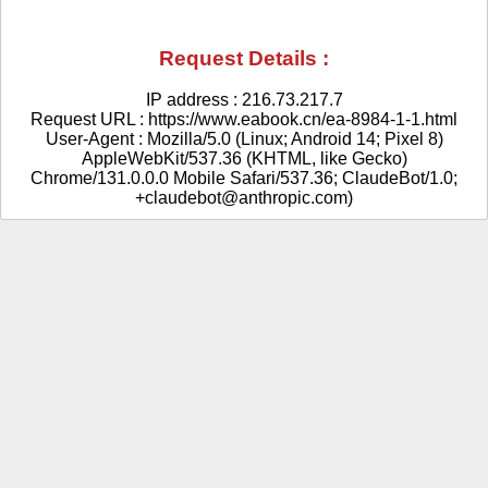
Request Details :
IP address : 216.73.217.7
Request URL : https://www.eabook.cn/ea-8984-1-1.html
User-Agent : Mozilla/5.0 (Linux; Android 14; Pixel 8)
AppleWebKit/537.36 (KHTML, like Gecko)
Chrome/131.0.0.0 Mobile Safari/537.36; ClaudeBot/1.0;
+claudebot@anthropic.com)