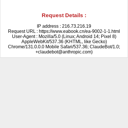
Request Details :
IP address : 216.73.216.19
Request URL : https://www.eabook.cn/ea-9002-1-1.html
User-Agent : Mozilla/5.0 (Linux; Android 14; Pixel 8)
AppleWebKit/537.36 (KHTML, like Gecko)
Chrome/131.0.0.0 Mobile Safari/537.36; ClaudeBot/1.0;
+claudebot@anthropic.com)