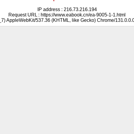
IP address : 216.73.216.194
Request URL : https://www.eabook.cn/ea-9005-1-1.html
5_7) AppleWebKit/537.36 (KHTML, like Gecko) Chrome/131.0.0.