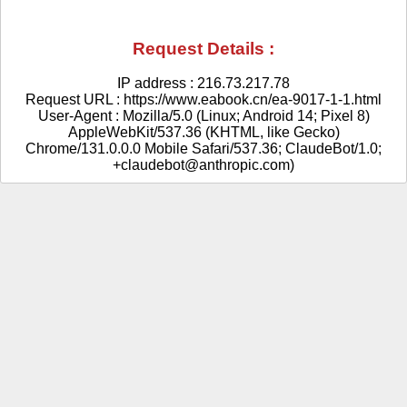
Request Details :
IP address : 216.73.217.78
Request URL : https://www.eabook.cn/ea-9017-1-1.html
User-Agent : Mozilla/5.0 (Linux; Android 14; Pixel 8)
AppleWebKit/537.36 (KHTML, like Gecko)
Chrome/131.0.0.0 Mobile Safari/537.36; ClaudeBot/1.0;
+claudebot@anthropic.com)