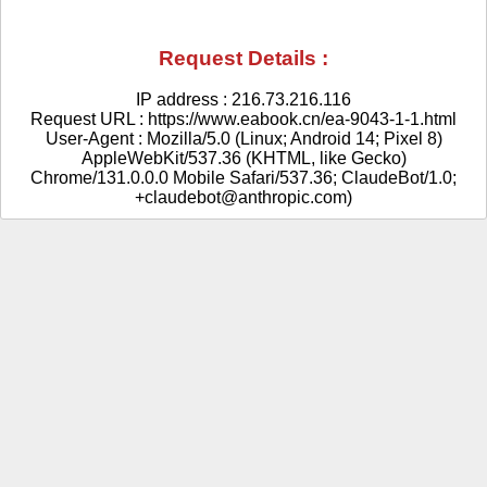
Request Details :
IP address : 216.73.216.116
Request URL : https://www.eabook.cn/ea-9043-1-1.html
User-Agent : Mozilla/5.0 (Linux; Android 14; Pixel 8)
AppleWebKit/537.36 (KHTML, like Gecko)
Chrome/131.0.0.0 Mobile Safari/537.36; ClaudeBot/1.0;
+claudebot@anthropic.com)