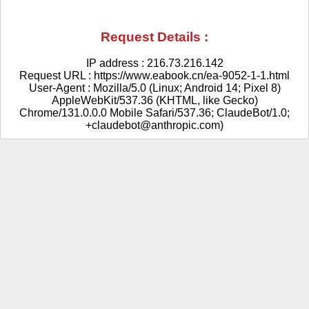
Request Details :
IP address : 216.73.216.142
Request URL : https://www.eabook.cn/ea-9052-1-1.html
User-Agent : Mozilla/5.0 (Linux; Android 14; Pixel 8)
AppleWebKit/537.36 (KHTML, like Gecko)
Chrome/131.0.0.0 Mobile Safari/537.36; ClaudeBot/1.0;
+claudebot@anthropic.com)