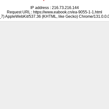
IP address : 216.73.216.144
Request URL : https://www.eabook.cn/ea-9055-1-1.html
5_7) AppleWebKit/537.36 (KHTML, like Gecko) Chrome/131.0.0.