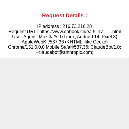
Request Details :
IP address : 216.73.216.28
Request URL : https://www.eabook.cn/ea-9117-1-1.html
User-Agent : Mozilla/5.0 (Linux; Android 14; Pixel 8)
AppleWebKit/537.36 (KHTML, like Gecko)
Chrome/131.0.0.0 Mobile Safari/537.36; ClaudeBot/1.0;
+claudebot@anthropic.com)