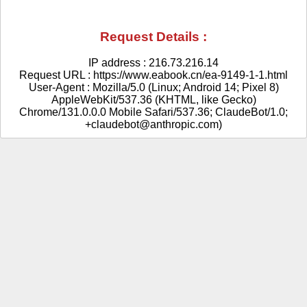
Request Details :
IP address : 216.73.216.14
Request URL : https://www.eabook.cn/ea-9149-1-1.html
User-Agent : Mozilla/5.0 (Linux; Android 14; Pixel 8)
AppleWebKit/537.36 (KHTML, like Gecko)
Chrome/131.0.0.0 Mobile Safari/537.36; ClaudeBot/1.0;
+claudebot@anthropic.com)