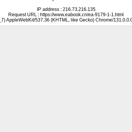
IP address : 216.73.216.135
Request URL : https://www.eabook.cn/ea-9179-1-1.html
5_7) AppleWebKit/537.36 (KHTML, like Gecko) Chrome/131.0.0.