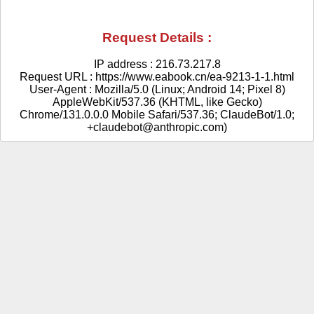
Request Details :
IP address : 216.73.217.8
Request URL : https://www.eabook.cn/ea-9213-1-1.html
User-Agent : Mozilla/5.0 (Linux; Android 14; Pixel 8)
AppleWebKit/537.36 (KHTML, like Gecko)
Chrome/131.0.0.0 Mobile Safari/537.36; ClaudeBot/1.0;
+claudebot@anthropic.com)