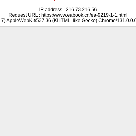
IP address : 216.73.216.56
Request URL : https://www.eabook.cn/ea-9219-1-1.html
5_7) AppleWebKit/537.36 (KHTML, like Gecko) Chrome/131.0.0.