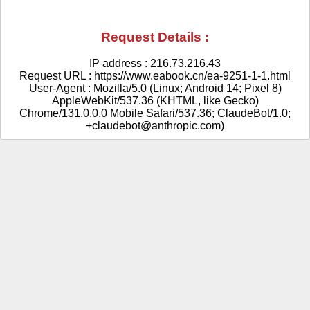
Request Details :
IP address : 216.73.216.43
Request URL : https://www.eabook.cn/ea-9251-1-1.html
User-Agent : Mozilla/5.0 (Linux; Android 14; Pixel 8)
AppleWebKit/537.36 (KHTML, like Gecko)
Chrome/131.0.0.0 Mobile Safari/537.36; ClaudeBot/1.0;
+claudebot@anthropic.com)